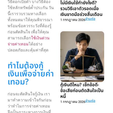
วิธีดอกเบี้ยต่ำ บางวิธีต้อง
ไม่มีเงินใช้ทำยังไงดี?
รวมวิธีเอาตัวรอดเมื่อ
ใช้หลักทรัพย์ค้ำประกัน วัน
เงินขาดมือช่วงสิ้นเดือน
นี้เรารวบรวมทางเลือก
อ่านต่อ
ทั้งหมดมาให้คุณพิจารณา
1 กรกฎาคม 2026
พร้อมข้อควรระวังที่ต้องรู้
ก่อนตัดสินใจ เพื่อให้คุณ
สามารถเลือก
ใช้เงินด่วน
จ่ายค่าเทอม
ได้อย่าง
ปลอดภัยและคุ้มค่าที่สุด
ทำไมต้องกู้
เงินเพื่อจ่ายค่า
เทอม?
กู้เงินดีไหม? เช็กข้อดี-
ข้อเสียก่อนตัดสินใจเป็น
ก่อนจะตัดสินใจกู้เงิน เรา
หนี้
มาทำความเข้าใจกันก่อน
อ่านต่อ
1 กรกฎาคม 2026
ว่าทำไมการจ่ายค่าเทอม
จึงเป็นภาระทางการเงินที่