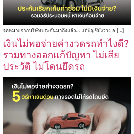
จดหมายจากบริษัทประกันมาถึงแล้ว… แต่บัญชียังว่าง อ […]
เงินไม่พอจ่ายค่างวดรถทำไงดี?
รวมทางออกแก้ปัญหา ไม่เสีย
ประวัติ ไม่โดนยึดรถ