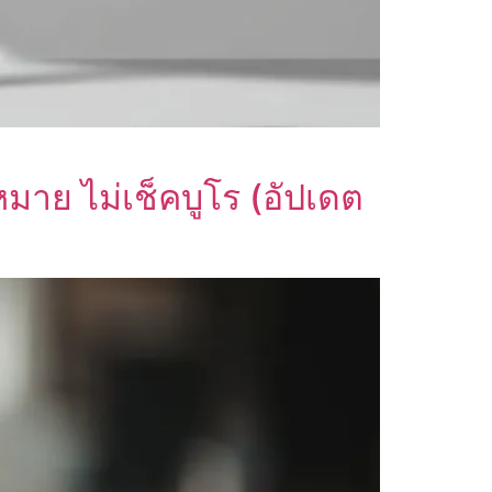
หมาย ไม่เช็คบูโร (อัปเดต