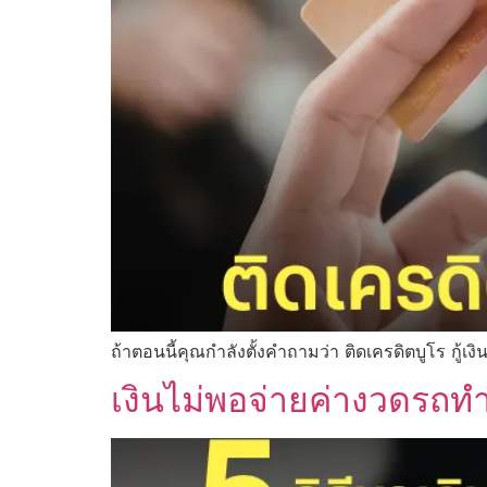
ถ้าตอนนี้คุณกำลังตั้งคำถามว่า ติดเครดิตบูโร กู้เงิน
เงินไม่พอจ่ายค่างวดรถทำ