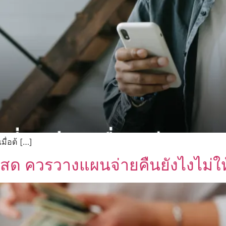
มื่อต้ […]
ินสด ควรวางแผนจ่ายคืนยังไงไม่ให